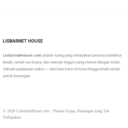
LISBARNET HOUSE
LisbarnetHouse.com
adalah ruang yang merayakan pesona arsitektur
klasik, rumah tua Eropa, dan warisan Inggris yang menua dengan indah.
Sebuah perjalanan waktu — dari batu bata Victoria hingga kisah rumah
penuh kenangan.
prediksi bola
kartu domino Indonesia
komunitas kartu
akses situs aman
prediksi skor otomatis
©
2026
LisbarnetHouse.com · Pesona Eropa, Kenangan yang Tak
Terlupakan.