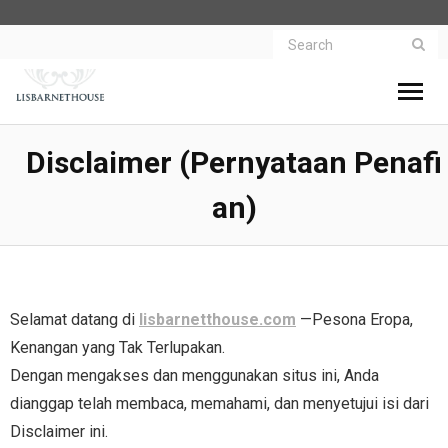
Beranda
Disclaimer (Pernyataan Penafi
- Menelusuri Pesona Rumah Klasik dan
Hubungi lisbarnetthouse.com
An)
Kenangan Eropa
- Cerita Rumah Tua
Tentang lisbarnetthouse.com
- Penginapan Heritage
Selamat datang di
lisbarnetthouse.com
—
Pesona Eropa,
Kenangan yang Tak Terlupakan
.
- Rumah Klasik Inggris
Dengan mengakses dan menggunakan situs ini, Anda
- Sejarah Arsitektur Victoria
dianggap telah membaca, memahami, dan menyetujui isi dari
Disclaimer ini.