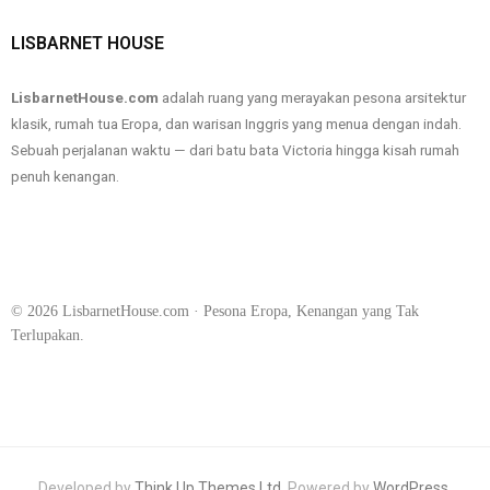
LISBARNET HOUSE
LisbarnetHouse.com
adalah ruang yang merayakan pesona arsitektur
klasik, rumah tua Eropa, dan warisan Inggris yang menua dengan indah.
Sebuah perjalanan waktu — dari batu bata Victoria hingga kisah rumah
penuh kenangan.
prediksi bola
kartu domino Indonesia
komunitas kartu
akses situs aman
prediksi skor otomatis
©
2026
LisbarnetHouse.com · Pesona Eropa, Kenangan yang Tak
Terlupakan.
Developed by
Think Up Themes Ltd
. Powered by
WordPress
.