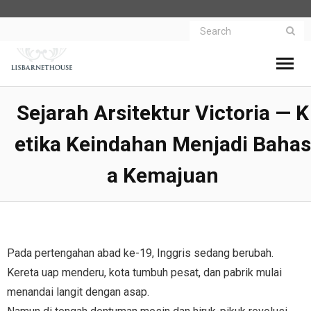
Beranda
Sejarah Arsitektur Victoria — K
Etika Keindahan Menjadi Bahas
- Menelusuri Pesona Rumah Klasik dan
Hubungi lisbarnetthouse.com
A Kemajuan
Kenangan Eropa
- Cerita Rumah Tua
Tentang lisbarnetthouse.com
- Penginapan Heritage
- Rumah Klasik Inggris
Pada pertengahan abad ke-19, Inggris sedang berubah.
Kereta uap menderu, kota tumbuh pesat, dan pabrik mulai
- Sejarah Arsitektur Victoria
menandai langit dengan asap.