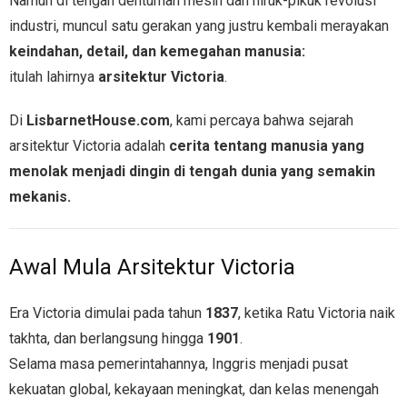
Namun di tengah dentuman mesin dan hiruk-pikuk revolusi
- Wisata Kastil Eropa
industri, muncul satu gerakan yang justru kembali merayakan
keindahan, detail, dan kemegahan manusia:
itulah lahirnya
arsitektur Victoria
.
Di
LisbarnetHouse.com
, kami percaya bahwa sejarah
arsitektur Victoria adalah
cerita tentang manusia yang
menolak menjadi dingin di tengah dunia yang semakin
mekanis.
Awal Mula Arsitektur Victoria
Era Victoria dimulai pada tahun
1837
, ketika Ratu Victoria naik
takhta, dan berlangsung hingga
1901
.
Selama masa pemerintahannya, Inggris menjadi pusat
kekuatan global, kekayaan meningkat, dan kelas menengah