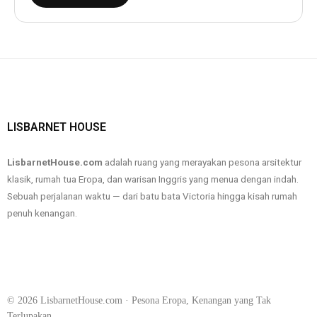
LISBARNET HOUSE
LisbarnetHouse.com
adalah ruang yang merayakan pesona arsitektur
klasik, rumah tua Eropa, dan warisan Inggris yang menua dengan indah.
Sebuah perjalanan waktu — dari batu bata Victoria hingga kisah rumah
penuh kenangan.
prediksi bola
kartu domino Indonesia
komunitas kartu
akses situs aman
prediksi skor otomatis
©
2026
LisbarnetHouse.com · Pesona Eropa, Kenangan yang Tak
Terlupakan.