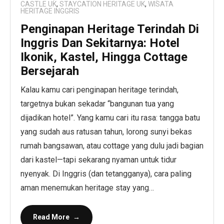
- Wisata Kastil Eropa
CASTLE UK
,
STAYCATION HERITAGE UK
,
WISATA
HERITAGE INGGRIS
Penginapan Heritage Terindah Di
Inggris Dan Sekitarnya: Hotel
Ikonik, Kastel, Hingga Cottage
Bersejarah
Kalau kamu cari penginapan heritage terindah,
targetnya bukan sekadar “bangunan tua yang
dijadikan hotel”. Yang kamu cari itu rasa: tangga batu
yang sudah aus ratusan tahun, lorong sunyi bekas
rumah bangsawan, atau cottage yang dulu jadi bagian
dari kastel—tapi sekarang nyaman untuk tidur
nyenyak. Di Inggris (dan tetangganya), cara paling
aman menemukan heritage stay yang…
Read More